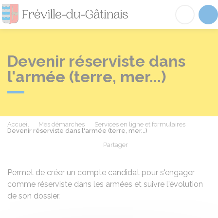
Fréville-du-Gâtinai
Acc
Devenir réserviste dans
l'armée (terre, mer...)
Accueil
Mes démarches
Services en ligne et formulaires
Devenir réserviste dans l'armée (terre, mer...)
Partager
Partager sur Facebook
Partager sur X - Twit
Partager sur
Par
Permet de créer un compte candidat pour s'engager
comme réserviste dans les armées et suivre l'évolution
de son dossier.