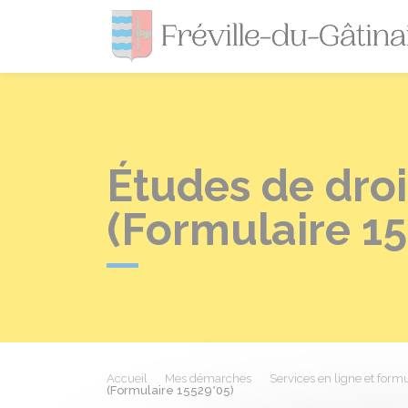
Études de droi
(Formulaire 1
Accueil
Mes démarches
Services en ligne et formu
(Formulaire 15529*05)