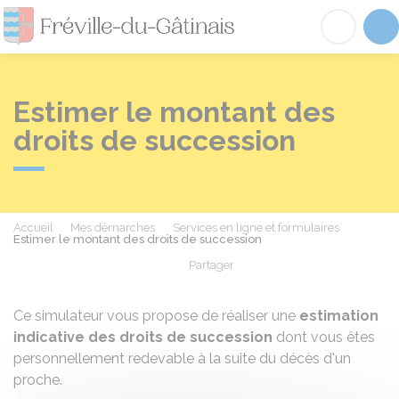
Fréville-du-Gâtinai
Acc
Estimer le montant des
droits de succession
Accueil
Mes démarches
Services en ligne et formulaires
Estimer le montant des droits de succession
Partager
Partager sur Facebook
Partager sur X - Twit
Partager sur
Par
Ce simulateur vous propose de réaliser une
estimation
indicative des droits de succession
dont vous êtes
personnellement redevable à la suite du décès d'un
proche.