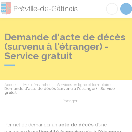
Fréville-du-Gâtinai
Acc
Demande d'acte de décès
(survenu à l'étranger) -
Service gratuit
Accueil
Mes démarches
Services en ligne et formulaires
Demande d'acte de décès (survenu à l'étranger) - Service
gratuit
Partager
Partager sur Facebook
Partager sur X - Twit
Partager sur
Par
Permet de demander un
acte de décès
d'une
personne de
nationalité française
née
à l'étranger
.