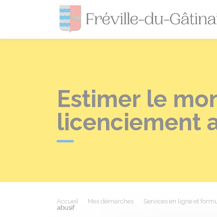
Estimer le mo
licenciement 
Accueil
Mes démarches
Services en ligne et formu
abusif