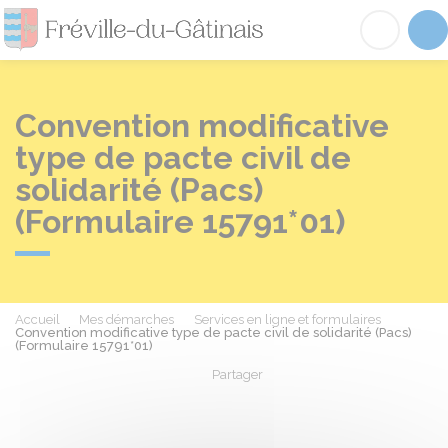
Fréville-du-Gâtinai
Acc
Convention modificative
type de pacte civil de
solidarité (Pacs)
(Formulaire 15791*01)
Accueil
Mes démarches
Services en ligne et formulaires
Convention modificative type de pacte civil de solidarité (Pacs)
(Formulaire 15791*01)
Partager
Partager sur Facebook
Partager sur X - Twit
Partager sur
Par