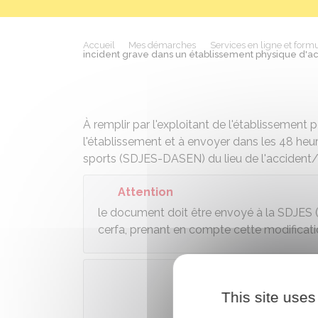
Accueil
Mes démarches
Services en ligne et formu
incident grave dans un établissement physique d'act
À remplir par l'exploitant de l'établissement
l'établissement et à envoyer dans les 48 heu
sports (SDJES-DASEN) du lieu de l'accident/
Attention
le document doit être envoyé à la SDJES (e
cerfa, prenant en compte cette modificatio
This site uses
Télécharge