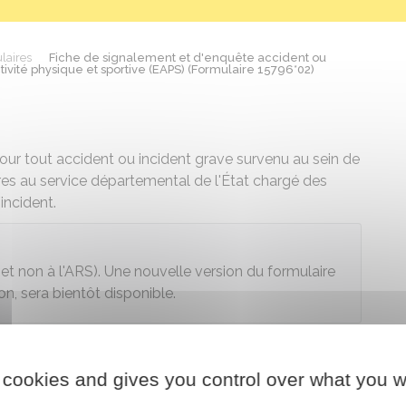
laires
Fiche de signalement et d'enquête accident ou
ivité physique et sportive (EAPS) (Formulaire 15796*02)
 pour tout accident ou incident grave survenu au sein de
res au service départemental de l'État chargé des
incident.
t non à l'
ARS
). Une nouvelle version du formulaire
n, sera bientôt disponible.
 cookies and gives you control over what you w
r le formulaire (47.1 KB)