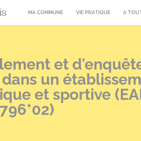
Fréville-du-Gâtinais
MA COMMUNE
VIE PRATIQUE
A TOU
alement et d'enquêt
e dans un établisse
sique et sportive (E
5796*02)