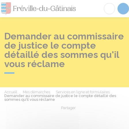
Fréville-du-Gâtinai
Acc
Demander au commissaire
de justice le compte
détaillé des sommes qu'il
vous réclame
Accueil
Mes démarches
Services en ligne et formulaires
Demander au commissaire de justice le compte détaillé des
sommes qu'il vous réclame
Partager
Partager sur Facebook
Partager sur X - Twit
Partager sur
Par