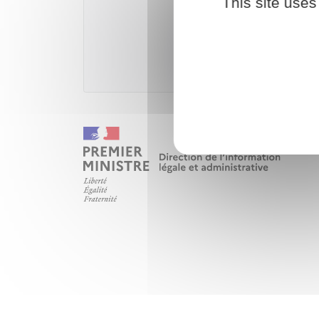
This site uses
Accé
Ministèr