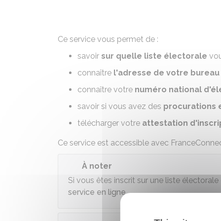
Ce service vous permet de :
savoir
sur quelle liste électorale
vou
connaître
l'adresse de votre bureau
connaître votre
numéro national d'él
savoir si vous avez des
procurations 
télécharger votre
attestation d'inscri
Ce service est accessible avec FranceConnec
À noter
Si vous êtes inscrit sur une liste électora
service en ligne
.