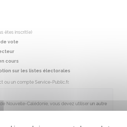
s êtes inscrit(e)
 de vote
ecteur
en cours
ption sur les listes électorales
t ou un compte Service-Public.fr.
le de Nouvelle-Calédonie, vous devez utiliser
un autre