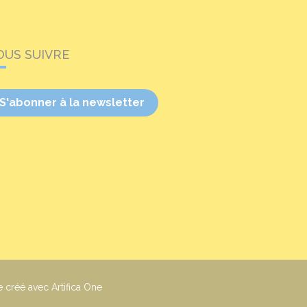
OUS SUIVRE
S'abonner à la newsletter
e créé avec Artifica One