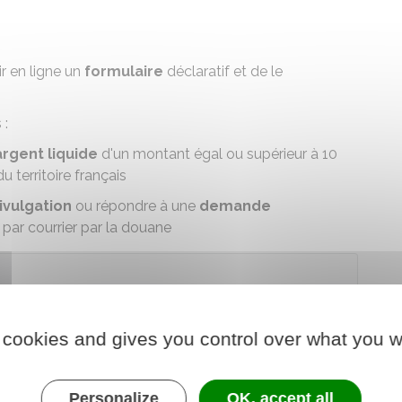
ir en ligne un
formulaire
déclaratif et de le
 :
argent liquide
d'un montant égal ou supérieur à
10
 territoire français
ivulgation
ou répondre à une
demande
par courrier par la douane
der au téléservice
 cookies and gives you control over what you w
e des douanes et droits indirects
Personalize
OK, accept all