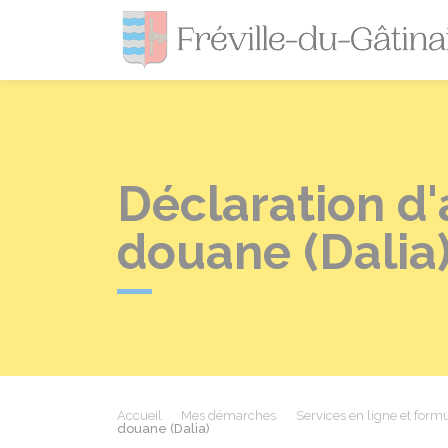
Déclaration d'
douane (Dalia
Accueil
Mes démarches
Services en ligne et formu
douane (Dalia)