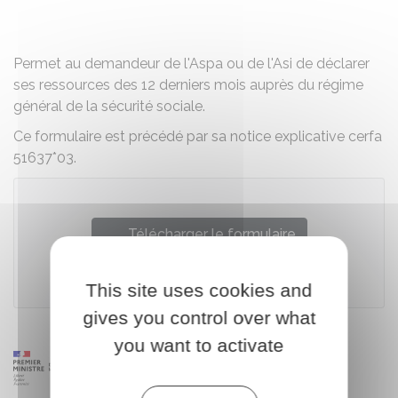
Partager sur Facebook
Partager sur X - Twit
Partager sur
Par
Permet au demandeur de l'Aspa ou de l'Asi de déclarer
ses ressources des 12 derniers mois auprès du régime
général de la sécurité sociale.
Ce formulaire est précédé par sa notice explicative cerfa
51637*03.
Télécharger le formulaire
Legifrance
This site uses cookies and
gives you control over what
you want to activate