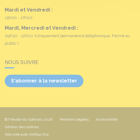
Mardi et Vendredi :
15h00 - 17h00
Mardi, Mercredi et Vendredi :
09h30 - 12h00
(Uniquement permanence téléphonique. Fermé au
public.)
NOUS SUIVRE
S'abonner à la newsletter
© Fréville-du-Gâtinais 2026
Mentions légales
Accessibilité
Gestion des cookies
Site créé avec Artifica One