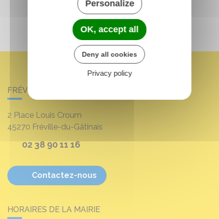
Personalize
OK, accept all
Deny all cookies
Privacy policy
FRÉVILLE-DU-GÂTINAIS
2 Place Louis Croum
45270
Fréville-du-Gâtinais
02 38 90 11 16
Contactez-nous
HORAIRES DE LA MAIRIE