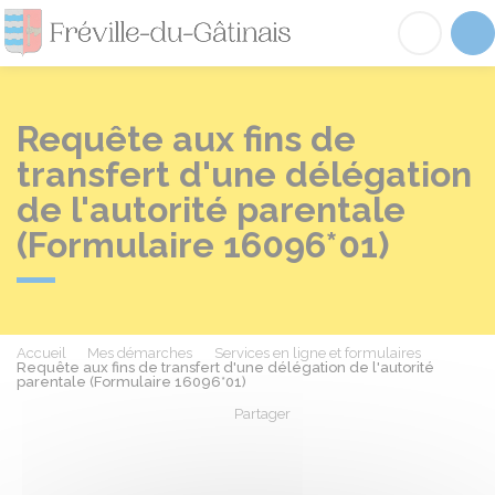
Fréville-du-Gâtinai
Acc
Requête aux fins de
transfert d'une délégation
de l'autorité parentale
(Formulaire 16096*01)
Accueil
Mes démarches
Services en ligne et formulaires
Requête aux fins de transfert d'une délégation de l'autorité
parentale (Formulaire 16096*01)
Partager
Partager sur Facebook
Partager sur X - Twit
Partager sur
Par