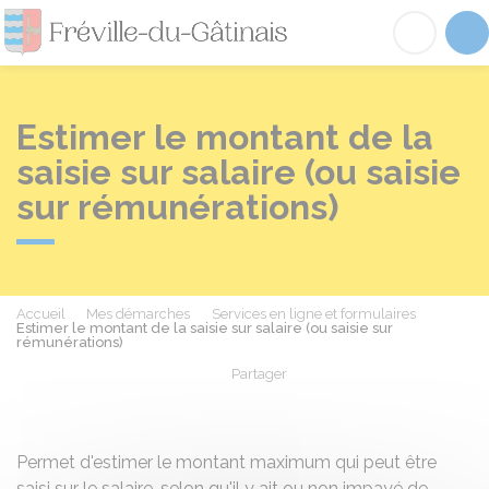
Fréville-du-Gâtinai
Acc
Estimer le montant de la
saisie sur salaire (ou saisie
sur rémunérations)
Accueil
Mes démarches
Services en ligne et formulaires
Estimer le montant de la saisie sur salaire (ou saisie sur
rémunérations)
Partager
Partager sur Facebook
Partager sur X - Twit
Partager sur
Par
Permet d'estimer le montant maximum qui peut être
saisi sur le salaire, selon qu'il y ait ou non impayé de