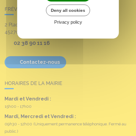
FRÉVILLE-DU-GÂTINAIS
Deny all cookies
Privacy policy
2 Place Louis Croum
45270
Fréville-du-Gâtinais
02 38 90 11 16
Contactez-nous
HORAIRES DE LA MAIRIE
Mardi et Vendredi :
15h00 - 17h00
Mardi, Mercredi et Vendredi :
09h30 - 12h00
(Uniquement permanence téléphonique. Fermé au
public.)