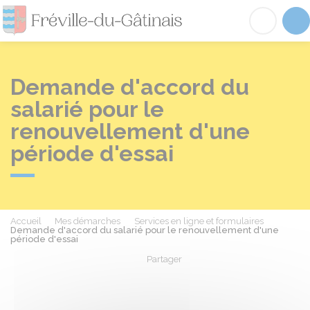
Fréville-du-Gâtinai
Acc
Demande d'accord du
salarié pour le
renouvellement d'une
période d'essai
Accueil
Mes démarches
Services en ligne et formulaires
Demande d'accord du salarié pour le renouvellement d'une
période d'essai
Partager
Partager sur Facebook
Partager sur X - Twit
Partager sur
Par