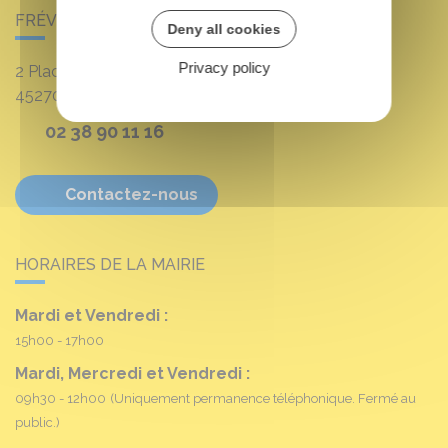
FRÉVILLE-DU-GÂTINAIS
Deny all cookies
Privacy policy
2 Place Louis Croum
45270
Fréville-du-Gâtinais
02 38 90 11 16
Contactez-nous
HORAIRES DE LA MAIRIE
Mardi et Vendredi :
15h00 - 17h00
Mardi, Mercredi et Vendredi :
09h30 - 12h00
(Uniquement permanence téléphonique. Fermé au
public.)