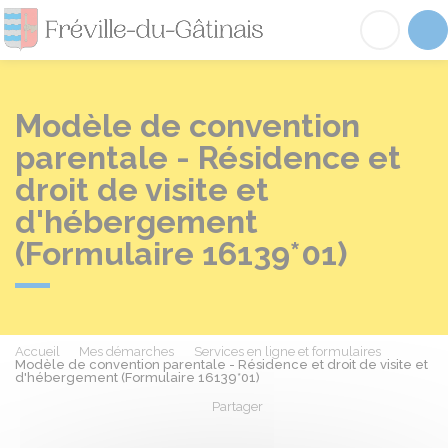
Fréville-du-Gâtinai
Acc
Modèle de convention
parentale - Résidence et
droit de visite et
d'hébergement
(Formulaire 16139*01)
Accueil
Mes démarches
Services en ligne et formulaires
Modèle de convention parentale - Résidence et droit de visite et
d'hébergement (Formulaire 16139*01)
Partager
Partager sur Facebook
Partager sur X - Twit
Partager sur
Par