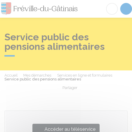
Fréville-du-Gâtinai
Acc
Service public des
pensions alimentaires
Accueil
Mes démarches
Services en ligne et formulaires
Service public des pensions alimentaires
Partager
Partager sur Facebook
Partager sur X - Twit
Partager sur
Par
Accéder au téléservice