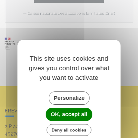
Caisse nationale des allocations familiales (Cnaf)
This site uses cookies and
gives you control over what
you want to activate
Personalize
FRÉVILLE-DU-GÂTINAIS
OK, accept all
2 Place Louis Croum
Deny all cookies
45270
Fréville-du-Gâtinais