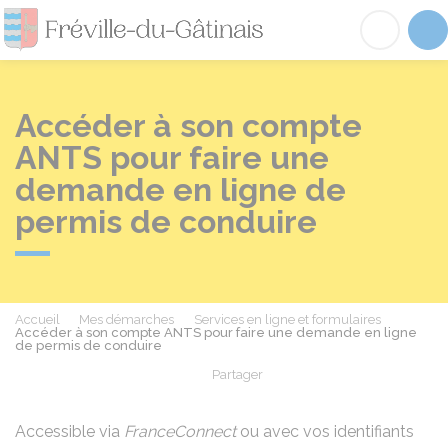
Fréville-du-Gâtinai
Acc
Accéder à son compte
ANTS pour faire une
demande en ligne de
permis de conduire
Accueil
Mes démarches
Services en ligne et formulaires
Accéder à son compte ANTS pour faire une demande en ligne
de permis de conduire
Partager
Partager sur Facebook
Partager sur X - Twit
Partager sur
Par
Accessible via
FranceConnect
ou avec vos identifiants