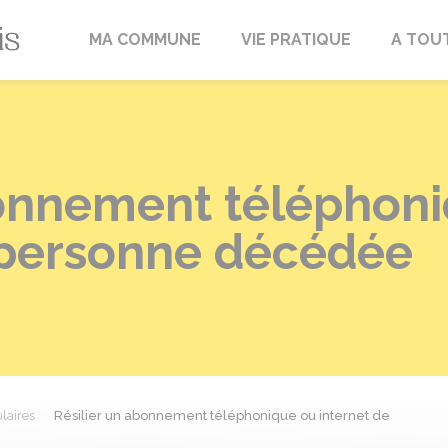
Fréville-du-Gâtinais
MA COMMUNE
VIE PRATIQUE
A TOU
bonnement téléphon
a personne décédée
laires
Résilier un abonnement téléphonique ou internet de