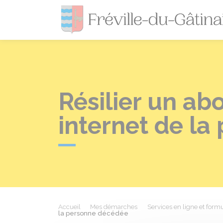
Résilier un a
internet de l
Accueil
Mes démarches
Services en ligne et formu
la personne décédée