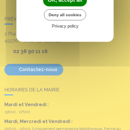
OK, accept all
Deny all cookies
FRÉVILLE-DU-GÂTINAIS
Privacy policy
2 Place Louis Croum
45270
Fréville-du-Gâtinais
02 38 90 11 16
Contactez-nous
HORAIRES DE LA MAIRIE
Mardi et Vendredi :
15h00 - 17h00
Mardi, Mercredi et Vendredi :
09h30 - 12h00
(Uniquement permanence téléphonique. Fermé au