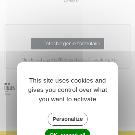
Partager
Partager sur Facebook
Partager sur X - Twit
Partager sur
Par
Télécharger le formulaire
Ministère chargé de l'Europe et des affaires étrangères
This site uses cookies and
gives you control over what
you want to activate
Personalize