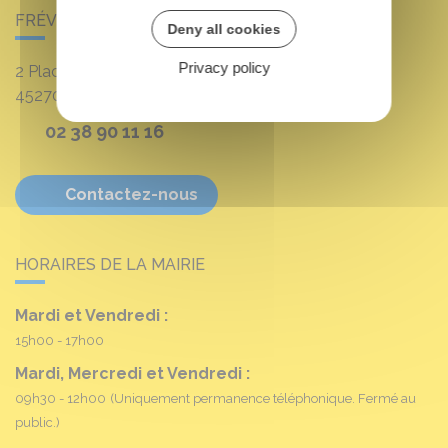
FRÉVILLE-DU-GÂTINAIS
Deny all cookies
Privacy policy
2 Place Louis Croum
45270
Fréville-du-Gâtinais
02 38 90 11 16
Contactez-nous
HORAIRES DE LA MAIRIE
Mardi et Vendredi :
15h00 - 17h00
Mardi, Mercredi et Vendredi :
09h30 - 12h00
(Uniquement permanence téléphonique. Fermé au
public.)