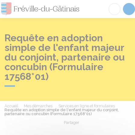
Fréville-du-Gâtinai
Acc
Requête en adoption
simple de l'enfant majeur
du conjoint, partenaire ou
concubin (Formulaire
17568*01)
Accueil
Mes démarches
Services en ligne et formulaires
Requête en adoption simple de l'enfant majeur du conjoint,
partenaire ou concubin (Formulaire 17568*01)
Partager
Partager sur Facebook
Partager sur X - Twit
Partager sur
Par