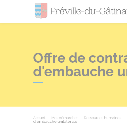
Offre de contr
d'embauche un
Accueil
Mes démarches
Ressources humaines
d'embauche unilatérale