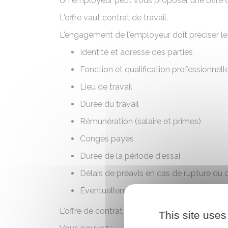
Un employeur peut vous proposer une offre de
L'offre vaut contrat de travail.
L'engagement de l'employeur doit préciser les 
Identité et adresse des parties
Fonction et qualification professionnell
Lieu de travail
Durée du travail
Rémunération (salaire et primes)
Congés payés
Durée de la
période d'essai
Délais de préavis en cas de rupture du 
Éventuellement
clause de non-concurr
L'offre de contrat de travail peut être écrite, f
This site uses