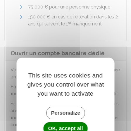
75 000 €
pour une personne physique
150 000 €
en cas de réitération dans les 2
er
ans qui suivent le 1
manquement
Ouvrir un compte bancaire dédié
Vous n'êtes pas obligé d'ouvrir un compte bancaire
This site uses cookies and
professionnel.
gives you control over what
En revanche, il est
obligatoire d'avoir un
you want to activate
compte bancaire
. Votre compte personnel suffit.
Si, au cours de votre activité, votre chiffre d'affaires
annuel dépasse
10 000 €
durant
2 années
Personalize
consécutives
, vous aurez l'obligation de créer un
compte dédié
à votre activité professionnelle.
OK, accept all