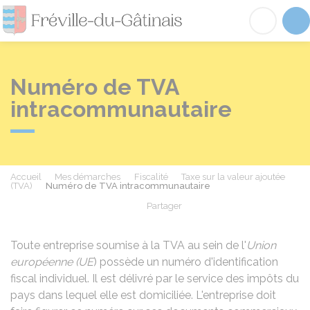
Fréville-du-Gâtinai
Acc
Numéro de TVA
intracommunautaire
Accueil
Mes démarches
Fiscalité
Taxe sur la valeur ajoutée
(TVA)
Numéro de TVA intracommunautaire
Partager
Partager sur Facebook
Partager sur X - Twit
Partager sur
Par
Toute entreprise soumise à la TVA au sein de l'
Union
européenne (UE
) possède un numéro d'identification
fiscal individuel. Il est délivré par le service des impôts du
pays dans lequel elle est domiciliée. L'entreprise doit