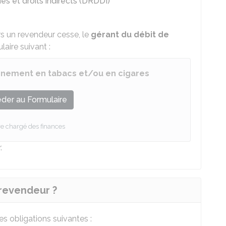
es et droits indirects (DRDDI)
s un revendeur cesse, le
gérant du débit de
laire suivant :
onnement en tabacs et/ou en cigares
der au Formulaire
re chargé des finances
.
 revendeur ?
es obligations suivantes :