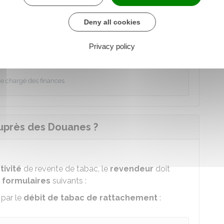
Deny all cookies
 gérant du débit de tabac le plus proche
Privacy policy
der au Formulaire
re chargé des finances
uprès des Douanes ?
tivité
de revente de tabac, le
revendeur
doit
 formulaires
suivants :
 par le
débit de tabac de rattachement
: