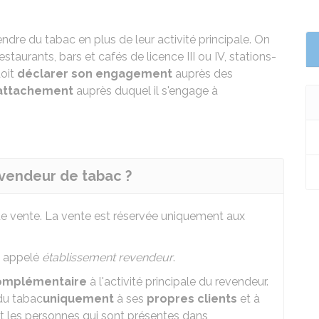
ndre du tabac en plus de leur activité principale. On
estaurants, bars et cafés de licence III ou IV, stations-
doit
déclarer son engagement
auprès des
attachement
auprès duquel il s'engage à
revendeur de tabac ?
e vente. La vente est réservée uniquement aux
t appelé
établissement revendeur
.
omplémentaire
à l'activité principale du revendeur.
 du tabac
uniquement
à ses
propres clients
et à
nt les personnes qui sont présentes dans