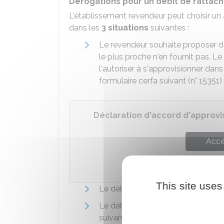
Dérogations pour un débit de rattac
L'établissement revendeur peut choisir un 
dans les
3 situations
suivantes :
Le revendeur souhaite proposer de
le plus proche n'en fournit pas. L
l'autoriser à s'approvisionner dans
formulaire cerfa suivant (n° 15351) 
Déclaration d'accord d'approv
Accé
Ministè
This site uses
Le débit de rattachement le plus
Le débit de rattachement le plus pr
suivant (n° 15350) dit
de renonciat