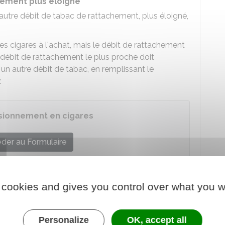
hement plus éloigné
autre débit de tabac de rattachement, plus éloigné,
s cigares à l'achat, mais le débit de rattachement
e débit de rattachement le plus proche doit
 un autre débit de tabac, en remplissant le
:
isionnement en cigares
der au Formulaire
re chargé des finances
 cookies and gives you control over what you w
 proche est en congé annuel
oche refuse. Il doit alors remplir le formulaire cerfa
ion
:
Personalize
OK, accept all