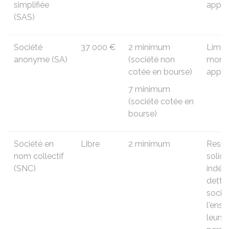
simplifiée
appor
(SAS)
Société
37 000 €
2 minimum
Limit
anonyme (SA)
(société non
monta
cotée en bourse)
appor
7 minimum
(société cotée en
bourse)
Société en
Libre
2 minimum
Respo
nom collectif
solid
(SNC)
indéf
dettes
sociét
l'ens
leurs 