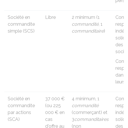
perso
Société en
Libre
2 minimum (1
Comma
commandite
commandité
, 1
respo
simple (SCS)
commanditaire
)
indéfi
solid
des d
socié
Comma
respo
dans l
leurs
Société en
37 000 €
4 minimum, 1
Comma
commandite
(ou
225
commandité
respo
par actions
000 €
en
(commerçant) et
indéfi
(SCA)
cas
3
commanditaires
solid
d'offre au
(non
des d