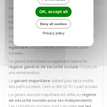
Régime social du gérant de SARL
OK, accept all
Le régime social du gérant associé dépend du
nombre de parts sociales qu'il détient dans la
Deny all cookies
société.
Privacy policy
Le gérant est
minoritaire
s'il détient moins de la
moitié des parts sociales de la société. Il est
égalitaire
lorsqu'il détient la moitié des parts
sociales.
Le gérant (minoritaire ou égalitaire) relève du
régime général de sécurité sociale
s'il perçoit
une rémunération.
Le
gérant majoritaire
détient plus de la moitié
des parts sociales, c'est-à-dire
50 %
+ 1 part sociale.
Le gérant associé majoritaire est affilié au
régime
de sécurité sociale pour les indépendants
.
Les cotisations sociales sont calculées
sur les