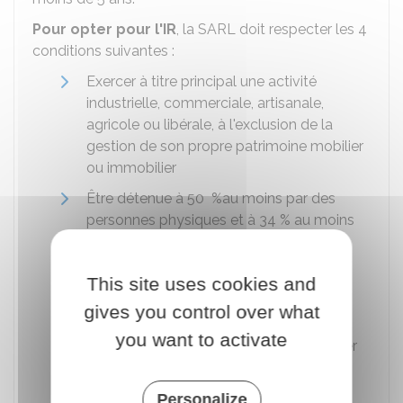
Pour opter pour l'IR
, la SARL doit respecter les 4
conditions suivantes :
Exercer à titre principal une activité
industrielle, commerciale, artisanale,
agricole ou libérale, à l'exclusion de la
gestion de son propre patrimoine mobilier
ou immobilier
Être détenue à
50 %
au moins par des
personnes physiques et à
34 %
au moins
par le dirigeant de l'entreprise et les
membres de son foyer fiscal
This site uses cookies and
Ne pas être cotée sur un marché
gives you control over what
réglementé
you want to activate
Employer moins de 50 salariés et réaliser
un chiffre d'affaires annuel ou un total de
bilan inférieur à
10 millions €
Personalize