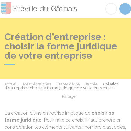
Fréville-du-Gâtinai
Acc
Création d'entreprise :
choisir la forme juridique
de votre entreprise
Accueil
Mes démarches
Étapes de vie
Je crée
Création
d'entreprise : choisir la forme juridique de votre entreprise
Partager
Partager sur Facebook
Partager sur X - Twit
Partager sur
Par
La création d'une entreprise implique de
choisir sa
forme juridique
. Pour faire ce choix, il faut prendre en
considération les éléments suivants : nombre d'associés,