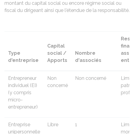
montant du capital social ou encore régime social ou
fiscal du dirigeant ainsi que l'étendue de la responsabilité.
Resp
Capital
finan
Type
social /
Nombre
assoc
d'entreprise
Apports
d'associés
entr
Entrepreneur
Non
Non concerné
Limit
individuel (EI)
concerné
patri
(y compris
profe
micro-
entrepreneur
)
Entreprise
Libre
1
Limit
unipersonnelle
monta