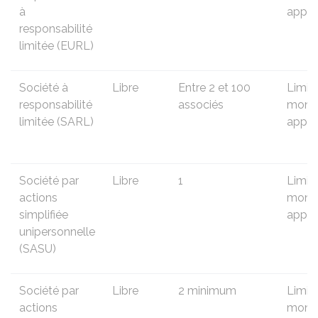
à
appor
responsabilité
limitée (EURL)
Société à
Libre
Entre 2 et 100
Limit
responsabilité
associés
monta
limitée (SARL)
appor
Société par
Libre
1
Limit
actions
monta
simplifiée
appor
unipersonnelle
(SASU)
Société par
Libre
2 minimum
Limit
actions
monta