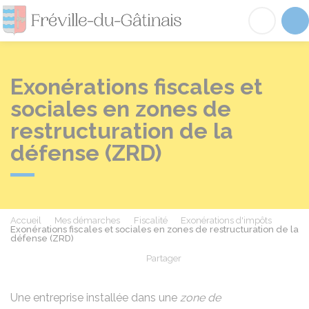
Fréville-du-Gâtinai
Acc
Exonérations fiscales et
sociales en zones de
restructuration de la
défense (ZRD)
Accueil
Mes démarches
Fiscalité
Exonérations d'impôts
Exonérations fiscales et sociales en zones de restructuration de la
défense (ZRD)
Partager
Partager sur Facebook
Partager sur X - Twit
Partager sur
Par
Une entreprise installée dans une
zone de