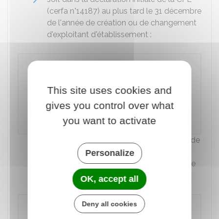
(cerfa n°14187) au plus tard le 31 décembre
de l'année de création ou de changement
d'exploitant d'établissement :
Déclaration initiale 1447-C-SD (CFE)
This site uses cookies and
Accéder au Formulaire
gives you control over what
you want to activate
Ministère chargé des finances
soit dans la déclaration de modification de
la CFE (cerfa n°14031) au plus tard le
Personalize
e
er
2
jour ouvré
suivant le 1
mai de l'année
après l'extension d'établissement.
OK, accept all
Deny all cookies
Déclaration modificative 1447-M-SD
(CFE)