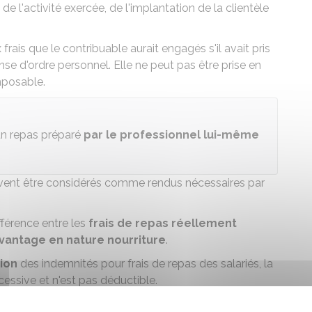
de l'activité exercée, de l'implantation de la clientèle
rais que le contribuable aurait engagés s'il avait pris
e d'ordre personnel. Elle ne peut pas être prise en
mposable.
un repas préparé
par le professionnel lui-même
uvent être considérés comme rendus nécessaires par
fférence entre les
frais de repas réellement
'avantage en nature nourriture
.
tion
des indemnités pour frais de repas des salariés, la
sive et n'est pas déductible.