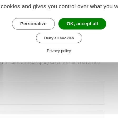
2023
2024
2025
 cookies and gives you control over what you w
 nature nourriture
5,20 €
5,35 €
5,45 €
Personalize
OK, accept all
20,20 €
20,7 €
21,1 €
Deny all cookies
s
15 €
15,35 €
15,65 €
Privacy policy
entaires de repas (par jour) en fonction de l'année