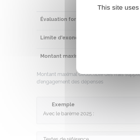
This site uses
Évaluation forfaitaire de l'avantage en
Limite d'exonération par repas
Montant maximal déductible par repa
Montant maximal déductible des frais supplém
d'engagement des dépenses
Exemple
Avec le barème 2025 :
Textes de référence