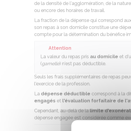
de la densité de l'agglomération, de la nature 
ou encore des horaires de travail.
La fraction de la dépense qui correspond aux f
son repas à son domicile constitue une dépens
compte pour la détermination du bénéfice i
Attention
La valeur du repas pris
au domicile
et d'
(
gamelle
) n'est pas déductible.
Seuls les frais supplémentaires de repas pe
l'exercice de la profession.
La
dépense déductible
correspond à la di
engagés
et
l'évaluation forfaitaire de l
Cependant, au-delà de la
limite d'exonéra
dépense engagée est considérée comme exces