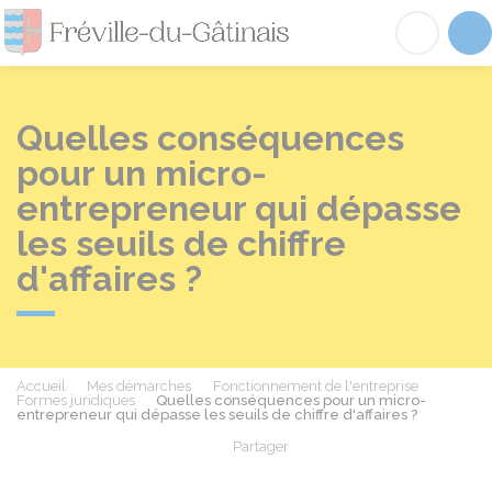
Fréville-du-Gâtinai
Acc
Quelles conséquences
pour un micro-
entrepreneur qui dépasse
les seuils de chiffre
d'affaires ?
Accueil
Mes démarches
Fonctionnement de l'entreprise
Formes juridiques
Quelles conséquences pour un micro-
entrepreneur qui dépasse les seuils de chiffre d'affaires ?
Partager
Partager sur Facebook
Partager sur X - Twit
Partager sur
Par