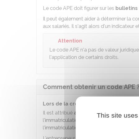
Le code APE doit figurer sur les
bulletins
Il peut également aider à déterminer la co
aux salariés. Il s'agit alors d'un indicate
Attention
Le code APE n'a pas de valeur juridique.
l'application de certains droits.
Comment obtenir un code APE 
Lors de la création de l'entreprise
Il est attribué
automatiquement
par l'
In
This site uses
l'
immatriculation d'une micro-entreprise
, 
l'
immatriculation d'une société
).
L'entrepreneur n'a
aucune demande
à ef