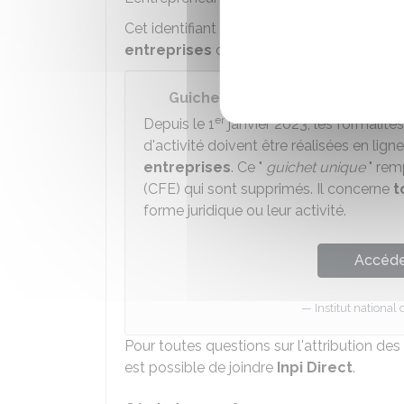
Cet identifiant se trouve dans son espace 
entreprises
dès que sa demande d'immat
Guichet des formalités des ent
er
Depuis le 1
janvier 2023, les formalité
d'activité doivent être réalisées en ligne
entreprises
. Ce "
guichet unique
" rem
(CFE) qui sont supprimés. Il concerne
t
forme juridique ou leur activité.
Accéder
Institut national 
Pour toutes questions sur l'attribution des 
est possible de joindre
Inpi Direct
.