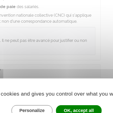
 de paie
des salariés.
nvention nationale collective (CNC) qui s'applique
ur et non d'une correspondance automatique.
 Il ne peut pas être avancé pour justifier ou non
?
see
lors de l'
immatriculation
de l'entreprise (soit
 cookies and gives you control over what you w
soit
celle d'une entreprise individuelle
, soit
Personalize
OK, accept all
fectuer pour l'obtenir.