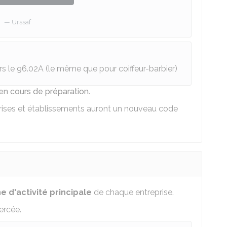
Urssaf
ors le 96.02A (le même que pour coiffeur-barbier)
en cours de préparation
.
eprises et établissements auront un nouveau code
e d'activité principale
de chaque entreprise.
ercée.