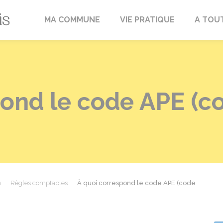
Fréville-du-Gâtinais
MA COMMUNE
VIE PRATIQUE
A TOU
pond le code APE (c
n
Règles comptables
À quoi correspond le code APE (code