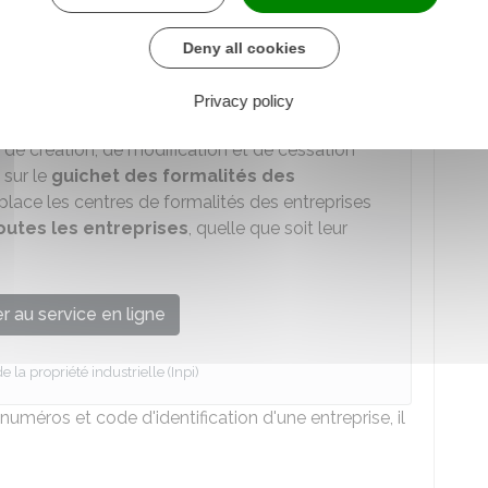
personnel sur le
Guichet des formalités des
Deny all cookies
riculation est acceptée.
Privacy policy
reprises
s de création, de modification et de cessation
 sur le
guichet des formalités des
place les centres de formalités des entreprises
outes les entreprises
, quelle que soit leur
 au service en ligne
de la propriété industrielle (Inpi)
numéros et code d'identification d'une entreprise, il