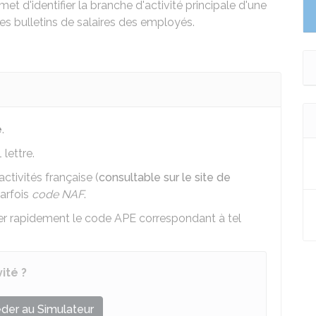
et d'identifier la branche d'activité principale d'une
r les bulletins de salaires des employés.
e
.
lettre.
ctivités française (
consultable sur le site de
parfois
code NAF
.
er rapidement le code APE correspondant à tel
ité ?
der au Simulateur