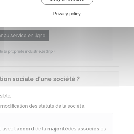
Privacy policy
marque, d'un logo, d'un nom de domaine, d'un
 au service en ligne
de la propriété industrielle (Inpi)
on sociale d'une société ?
sible.
e
modification des statuts de la société
.
 avec l'
accord
de la
majorité
des
associés
ou