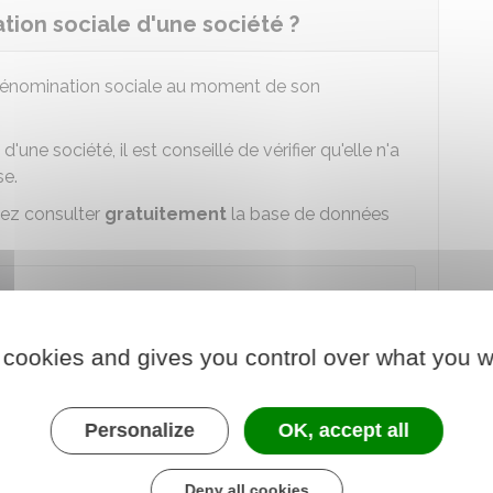
ion sociale d'une société ?
énomination sociale au moment de son
une société, il est conseillé de vérifier qu'elle n'a
se.
vez consulter
gratuitement
la base de données
ibilité d'un nom d'entreprise sur Data Inpi
 cookies and gives you control over what you w
 au service en ligne
de la propriété industrielle (Inpi)
Personalize
OK, accept all
ar une requête (payante) plus approfondie de
Deny all cookies