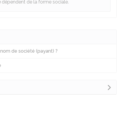
m
dépendent de la forme sociale.
n nom de société (payant) ?
e