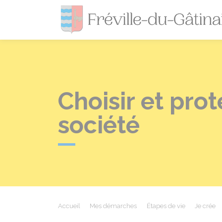
Choisir et pro
société
Accueil
Mes démarches
Étapes de vie
Je crée