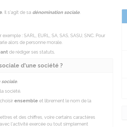
e
. Il s'agit de sa
dénomination sociale
.
r exemple :
SARL
,
EURL
,
SA
,
SAS
,
SASU
,
SNC
. Pour
n parle alors de personne morale.
vant
de
rédiger ses statuts
.
sociale d'une société ?
 sociale
.
la société.
choisir
ensemble
et librement le nom de la
ttres et des chiffres, voire certains caractères
en avec l'activité exercée ou tout simplement