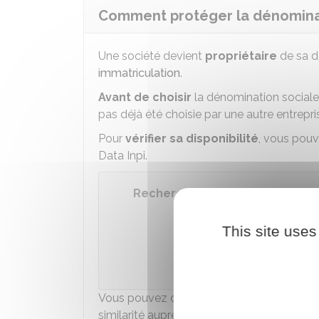
Comment protéger la dénominat
Une société devient
propriétaire
de sa d
immatriculation
.
Avant de choisir
la dénomination sociale d'
pas déjà été choisie par une autre entrepri
Pour
vérifier sa disponibilité
, vous pou
Data Inpi.
Recherche gratuite de la dispon
This site uses
Accéder
Institut national 
Vous pouvez compléter cette recherche p
similarité auprès de l'Inpi.