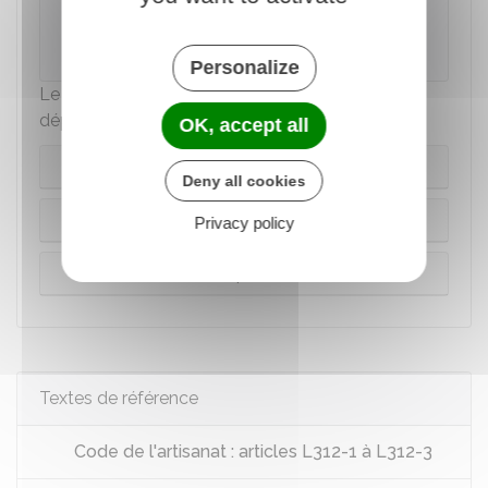
5 000 €
est exonéré de taxe pour frais de
chambre de métier.
Personalize
Le montant de la taxe CMA dépend du
département dans lequel est située l'entreprise :
OK, accept all
Bas-Rhin et Haut-Rhin
Deny all cookies
Moselle
Privacy policy
Autres départements
Textes de référence
Code de l'artisanat : articles L312-1 à L312-3