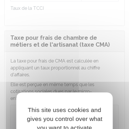
Taux de la TCCI
Taxe pour frais de chambre de
métiers et de l'artisanat (taxe CMA)
La taxe pour frais de CMA est calculée en
appliquant un taux proportionnel au chiffre
d'affaires.
Elle est perçue en même temps que les
cotisations sociales dues par le micro-
entrepreneur.
This site uses cookies and
À savoir
gives you control over what
Le micro-entrepreneur qui réalise un chiffre
you want to activate
d'affaires ou de recettes inférieur ou égal à