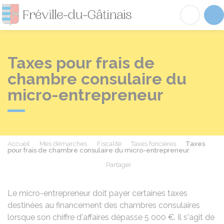
Fréville-du-Gâtinai
Acc
Taxes pour frais de
chambre consulaire du
micro-entrepreneur
Accueil
Mes démarches
Fiscalité
Taxes foncières
Taxes
pour frais de chambre consulaire du micro-entrepreneur
Partager
Partager sur Facebook
Partager sur X - Twit
Partager sur
Par
Le micro-entrepreneur doit payer certaines taxes
destinées au financement des chambres consulaires
lorsque son chiffre d'affaires dépasse
5 000 €
. Il s'agit de