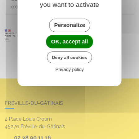
you want to activate
exonérations fiscales
Personalize
OK, accept all
Deny all cookies
Privacy policy
FRÉVILLE-DU-GÂTINAIS
2 Place Louis Croum
45270
Fréville-du-Gâtinais
02 38 90 11 16