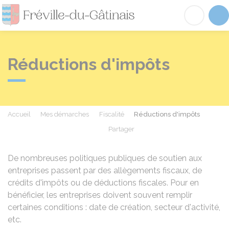
Fréville-du-Gâtinai
Acc
Réductions d'impôts
Accueil
Mes démarches
Fiscalité
Réductions d'impôts
Partager
Partager sur Facebook
Partager sur X - Twit
Partager sur
Par
De nombreuses politiques publiques de soutien aux
entreprises passent par des allègements fiscaux, de
crédits d'impôts ou de déductions fiscales. Pour en
bénéficier, les entreprises doivent souvent remplir
certaines conditions : date de création, secteur d'activité,
etc.