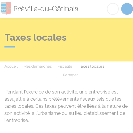
Fréville-du-Gâtinai
Acc
Taxes locales
Accueil
Mes démarches
Fiscalité
Taxes locales
Partager
Partager sur Facebook
Partager sur X - Twit
Partager sur
Par
Pendant l'exercice de son activité, une entreprise est
assujettie à certains prélèvements fiscaux tels que les
taxes locales. Ces taxes peuvent être liées à la nature de
son activité, à l'urbanisme ou au lieu d'établissement de
l'entreprise.