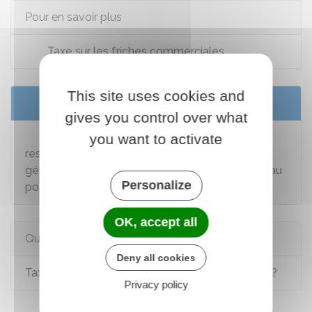
Pour en savoir plus
Taxe sur les friches commerciales
This site uses cookies and
Services en ligne et formulaires
gives you control over what
Redevance pour prélèvement sur la
you want to activate
ressource en eau complément au formulaire
général collectivités réseaux de distribution d'eau
Personalize
potable
OK, accept all
Questions ? Réponses !
Deny all cookies
Taxe de séjour touristique : quels sont les tarifs ?
Privacy policy