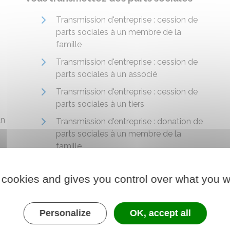
Transmission d'entreprise : cession de
parts sociales à un membre de la
famille
Transmission d'entreprise : cession de
parts sociales à un associé
Transmission d'entreprise : cession de
parts sociales à un tiers
un
Transmission d'entreprise : donation de
parts sociales à un membre de la
famille
x
Transmission d'entreprise : donation de
parts sociales à un associé
 cookies and gives you control over what you w
Transmission d'entreprise : donation de
parts sociales à un tiers
Personalize
OK, accept all