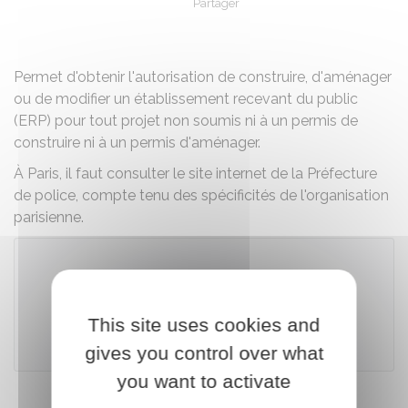
Partager
Partager sur Facebook
Partager sur X - Twit
Partager sur
Par
Permet d'obtenir l'autorisation de construire, d'aménager
ou de modifier un établissement recevant du public
(ERP) pour tout projet non soumis ni à un permis de
construire ni à un permis d'aménager.
À Paris, il faut consulter le site internet de la Préfecture
de police, compte tenu des spécificités de l'organisation
parisienne.
Télécharger le formulaire (942.5 KB)
This site uses cookies and
Ministère chargé de l'urbanisme
gives you control over what
you want to activate