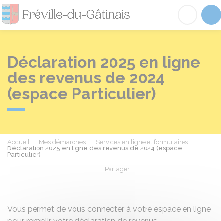
Fréville-du-Gâtinai
Acc
Déclaration 2025 en ligne
des revenus de 2024
(espace Particulier)
Accueil
Mes démarches
Services en ligne et formulaires
Déclaration 2025 en ligne des revenus de 2024 (espace
Particulier)
Partager
Partager sur Facebook
Partager sur X - Twit
Partager sur
Par
Vous permet de vous connecter à votre espace en ligne
pour remplir votre déclaration de revenus.