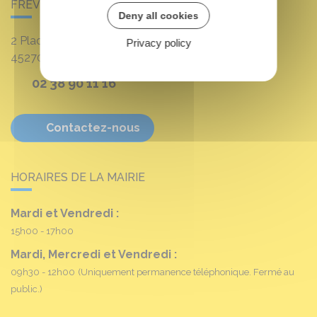
FRÉVILLE-DU-GÂTINAIS
Deny all cookies
2 Place Louis Croum
Privacy policy
45270
Fréville-du-Gâtinais
02 38 90 11 16
Contactez-nous
HORAIRES DE LA MAIRIE
Mardi et Vendredi :
15h00 - 17h00
Mardi, Mercredi et Vendredi :
09h30 - 12h00
(Uniquement permanence téléphonique. Fermé au
public.)