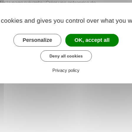
ter la page suivante :
Créer une entreprise de
 cookies and gives you control over what you w
s
preuves
de votre
expérience professionnelle
atif d'immatriculation
, etc.).
Personalize
OK, accept all
 le formulaire (76.8 KB)
Deny all cookies
e chargé des transports
Privacy policy