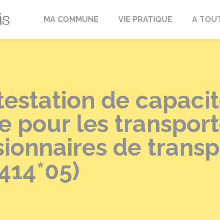
Fréville-du-Gâtinais
MA COMMUNE
VIE PRATIQUE
A TOU
estation de capaci
e pour les transpor
ionnaires de transp
414*05)