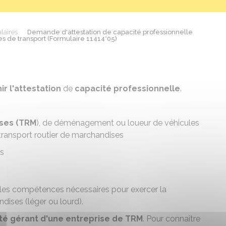
laires
Demande d'attestation de capacité professionnelle
es de transport (Formulaire 11414*05)
ir l'attestation
de
capacité professionnelle
.
ises (TRM
), de déménagement ou loueur de véhicules
transport routier de marchandises
es
 les compétences nécessaires pour exercer la
dises (léger ou lourd).
té gérant d'une entreprise de
TRM
. Pour connaître