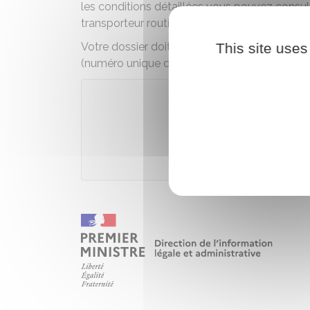
les conditions détaillées vous pouvez consul
transporteur routier de marchandises
This site uses
Votre dossier doit notamment comporter le
(numéro unique d'identification
Siren
,
justific
Télécharger
Ministèr