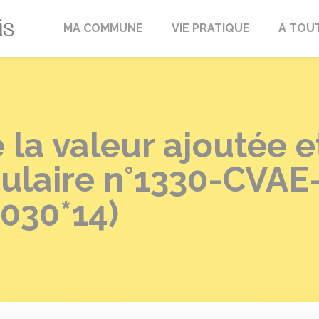
Fréville-du-Gâtinais
MA COMMUNE
VIE PRATIQUE
A TOU
 la valeur ajoutée et
mulaire n°1330-CVA
4030*14)