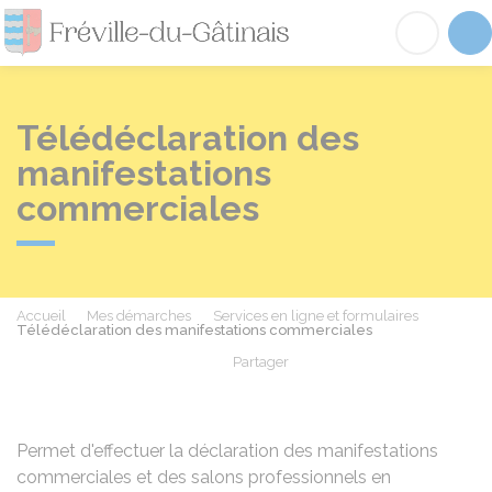
Fréville-du-Gâtinai
Acc
Télédéclaration des
manifestations
commerciales
Accueil
Mes démarches
Services en ligne et formulaires
Télédéclaration des manifestations commerciales
Partager
Partager sur Facebook
Partager sur X - Twit
Partager sur
Par
Permet d'effectuer la déclaration des manifestations
commerciales et des salons professionnels en