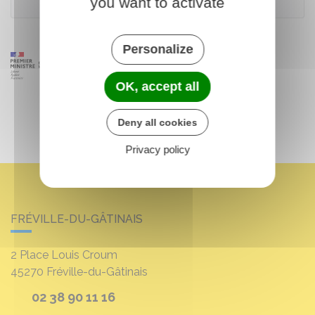
you want to activate
Personalize
OK, accept all
Deny all cookies
Privacy policy
FRÉVILLE-DU-GÂTINAIS
2 Place Louis Croum
45270
Fréville-du-Gâtinais
02 38 90 11 16