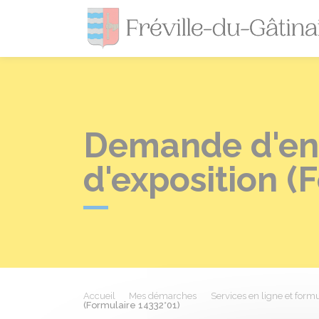
Demande d'enr
d'exposition (
Accueil
Mes démarches
Services en ligne et formu
(Formulaire 14332*01)