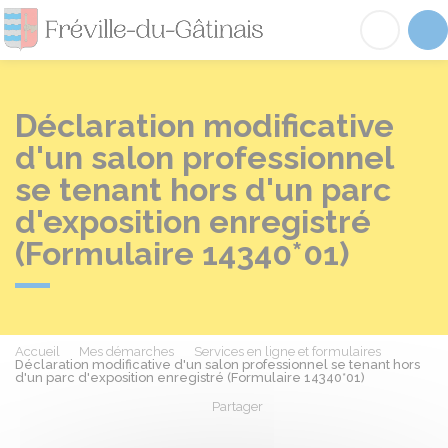
Fréville-du-Gâtinai
Acc
Déclaration modificative
d'un salon professionnel
se tenant hors d'un parc
d'exposition enregistré
(Formulaire 14340*01)
Accueil
Mes démarches
Services en ligne et formulaires
Déclaration modificative d'un salon professionnel se tenant hors
d'un parc d'exposition enregistré (Formulaire 14340*01)
Partager
Partager sur Facebook
Partager sur X - Twit
Partager sur
Par