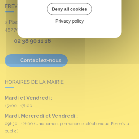
FRÉVILLE-DU-GÂTINAIS
Deny all cookies
Privacy policy
2 Place Louis Croum
45270
Fréville-du-Gâtinais
02 38 90 11 16
Contactez-nous
HORAIRES DE LA MAIRIE
Mardi et Vendredi :
15h00 - 17h00
Mardi, Mercredi et Vendredi :
09h30 - 12h00
(Uniquement permanence téléphonique. Fermé au
public.)