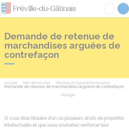
Fréville-du-Gâtinai
Acc
Demande de retenue de
marchandises arguées de
contrefaçon
Accueil
Mes démarches
Services en ligne et formulaires
Demande de retenue de marchandises arguées de contrefaçon
Partager
Partager sur Facebook
Partager sur X - Twit
Partager sur
Par
Si vous êtes titulaire d'un ou plusieurs droits de propriété
intellectuelle et que vous souhaitez renforcer leur