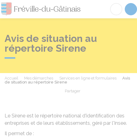
Fréville-du-Gâtinai
Acc
Avis de situation au
répertoire Sirene
Accueil
Mes démarches
Services en ligne et formulaires
Avis
de situation au répertoire Sirene
Partager
Partager sur Facebook
Partager sur X - Twit
Partager sur
Par
Le Sirene est le répertoire national d'identification des
entreprises et de leurs établissements, géré par l'Insee.
Il permet de :