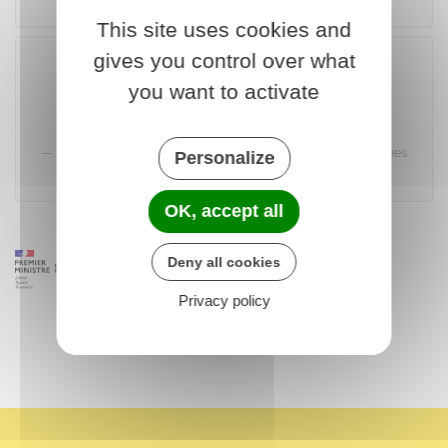
This site uses cookies and
gives you control over what
you want to activate
Accéder au téléservice
Institut national de la statistique et des études économiques
Personalize
(Insee)
OK, accept all
Deny all cookies
Privacy policy