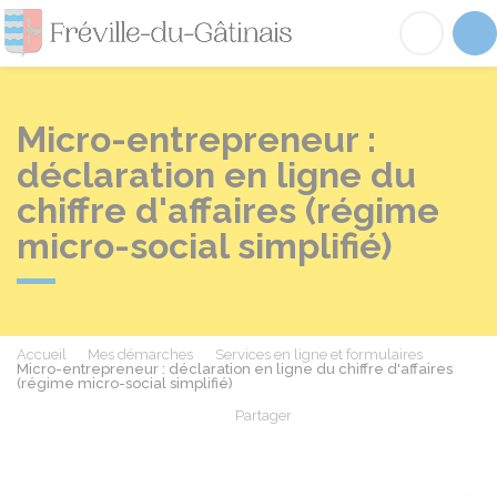
Fréville-du-Gâtinai
Acc
Micro-entrepreneur :
déclaration en ligne du
chiffre d'affaires (régime
micro-social simplifié)
Accueil
Mes démarches
Services en ligne et formulaires
Micro-entrepreneur : déclaration en ligne du chiffre d'affaires
(régime micro-social simplifié)
Partager
Partager sur Facebook
Partager sur X - Twit
Partager sur
Par