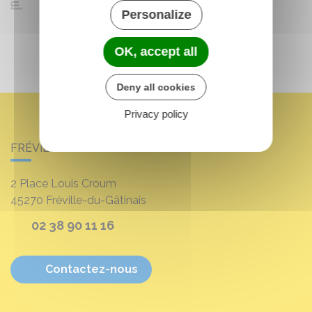
Personalize
OK, accept all
Deny all cookies
Privacy policy
FRÉVILLE-DU-GÂTINAIS
2 Place Louis Croum
45270
Fréville-du-Gâtinais
02 38 90 11 16
Contactez-nous