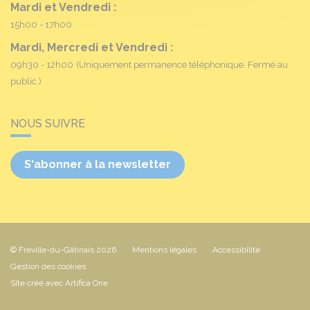
Mardi et Vendredi :
15h00 - 17h00
Mardi, Mercredi et Vendredi :
09h30 - 12h00
(Uniquement permanence téléphonique. Fermé au
public.)
NOUS SUIVRE
S'abonner à la newsletter
© Fréville-du-Gâtinais 2026
Mentions légales
Accessibilité
Gestion des cookies
Site créé avec Artifica One