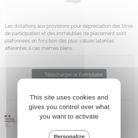
Partager
Partager sur Facebook
Partager sur X - Twit
Partager sur
Par
Les dotations aux provisions pour dépréciation des titres
de participation et des immeubles de placement sont
plafonnées en fonction des plus-values latentes
afférentes à ces mêmes biens.
Télécharger le formulaire
Ministère chargé des finances
This site uses cookies and
gives you control over what
you want to activate
Personalize