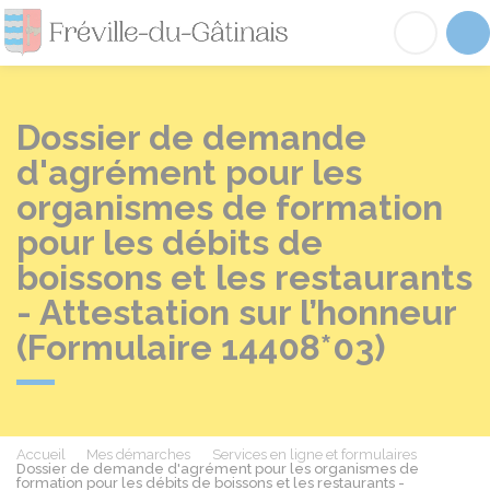
Fréville-du-Gâtinai
Acc
Dossier de demande
d'agrément pour les
organismes de formation
pour les débits de
boissons et les restaurants
- Attestation sur l’honneur
(Formulaire 14408*03)
Accueil
Mes démarches
Services en ligne et formulaires
Dossier de demande d'agrément pour les organismes de
formation pour les débits de boissons et les restaurants -