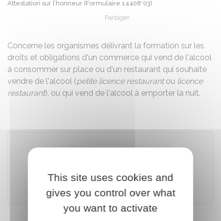
Attestation sur l’honneur (Formulaire 14408*03)
Partager
Partager sur Facebook
Partager sur X - Twit
Partager sur
Par
Concerne les organismes délivrant la formation sur les
droits et obligations d'un commerce qui vend de l'alcool
à consommer sur place ou d'un restaurant qui souhaite
vendre de l'alcool (
petite licence restaurant
ou
licence
restaurant
), ou qui vend de l'alcool à emporter la nuit.
Télécharger le formulaire (176.3 KB)
This site uses cookies and
Ministère chargé de l'intérieur
gives you control over what
you want to activate