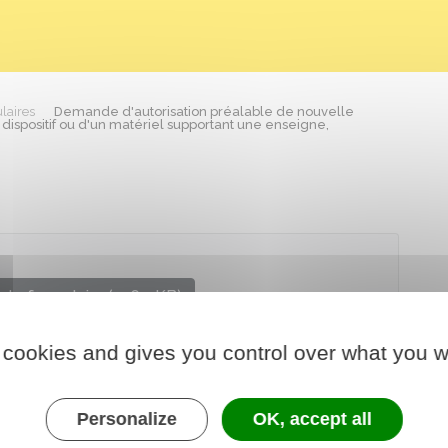
laires
Demande d'autorisation préalable de nouvelle
dispositif ou d'un matériel supportant une enseigne,
 le formulaire (316.1 KB)
 cookies and gives you control over what you w
chargé de l'environnement
Personalize
OK, accept all