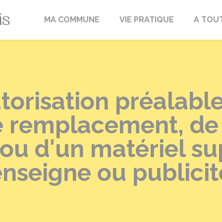
Fréville-du-Gâtinais
MA COMMUNE
VIE PRATIQUE
A TOU
orisation préalable
de remplacement, de
f ou d'un matériel s
nseigne ou publicit