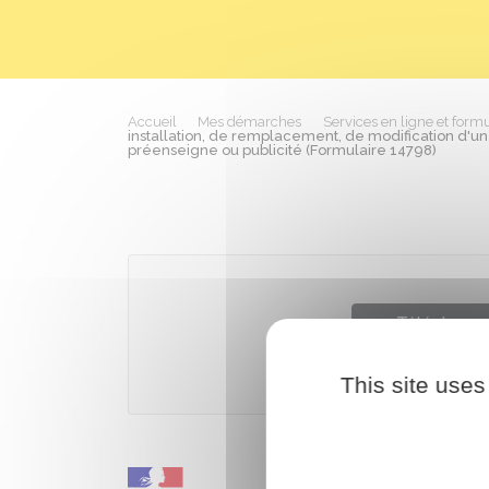
Accueil
Mes démarches
Services en ligne et formu
installation, de remplacement, de modification d'un 
préenseigne ou publicité (Formulaire 14798)
Télécharger
This site uses
Ministère 