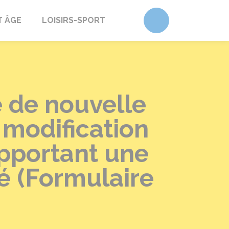
Accéder au form
T ÂGE
LOISIRS-SPORT
 de nouvelle
 modification
upportant une
é (Formulaire