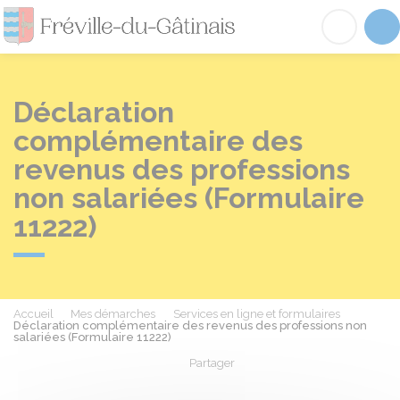
Fréville-du-Gâtinai
Acc
Déclaration
complémentaire des
revenus des professions
non salariées (Formulaire
11222)
Accueil
Mes démarches
Services en ligne et formulaires
Déclaration complémentaire des revenus des professions non
salariées (Formulaire 11222)
Partager
Partager sur Facebook
Partager sur X - Twit
Partager sur
Par