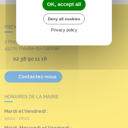
OK, accept all
Deny all cookies
FRÉVILLE-DU-GÂTINAIS
Privacy policy
2 Place Louis Croum
45270
Fréville-du-Gâtinais
02 38 90 11 16
Contactez-nous
HORAIRES DE LA MAIRIE
Mardi et Vendredi :
15h00 - 17h00
Mardi, Mercredi et Vendredi :