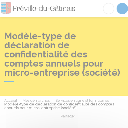
Fréville-du-Gâtinai
Acc
Modèle-type de
déclaration de
confidentialité des
comptes annuels pour
micro-entreprise (société)
Accueil
Mes démarches
Services en ligne et formulaires
Modèle-type de déclaration de confidentialité des comptes
annuels pour micro-entreprise (société)
Partager
Partager sur Facebook
Partager sur X - Twit
Partager sur
Par