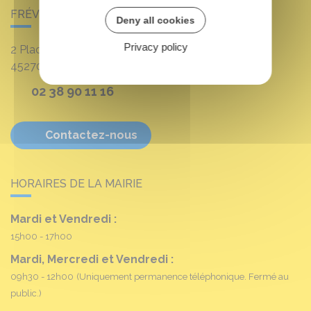
FRÉVILLE-DU-GÂTINAIS
Deny all cookies
Privacy policy
2 Place Louis Croum
45270
Fréville-du-Gâtinais
02 38 90 11 16
Contactez-nous
HORAIRES DE LA MAIRIE
Mardi et Vendredi :
15h00 - 17h00
Mardi, Mercredi et Vendredi :
09h30 - 12h00
(Uniquement permanence téléphonique. Fermé au
public.)