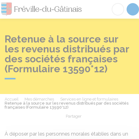
Fréville-du-Gâtinai
Acc
Retenue à la source sur
les revenus distribués par
des sociétés françaises
(Formulaire 13590*12)
Accueil
Mes démarches
Services en ligne et formulaires
Retenue à la source sur les revenus distribués par des sociétés
françaises (Formulaire 13590*12)
Partager
Partager sur Facebook
Partager sur X - Twit
Partager sur
Par
À déposer par les personnes morales établies dans un