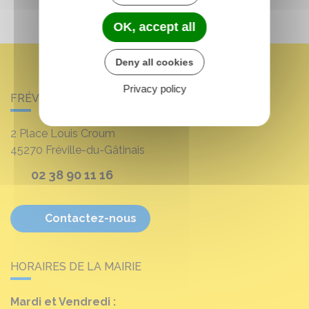
OK, accept all
Deny all cookies
Privacy policy
FRÉVILLE-DU-GÂTINAIS
2 Place Louis Croum
45270
Fréville-du-Gâtinais
02 38 90 11 16
Contactez-nous
HORAIRES DE LA MAIRIE
Mardi et Vendredi :